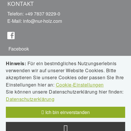
KONTAKT
Telefon: +49 7837 9229-0
E-Mail:
info@nur-holz.com
Facebook
Hinweis:
Für ein bestmögliches Nutzungserlebnis
verwenden wir auf unserer Website Cookies. Bitte
Instagram
akzeptieren Sie unsere Cookies oder passen Sie Ihre
Einstellungen hier an:
Cookie-Einstellungen
Sie können unsere Datenschutzerklärung hier finden:
Datenschutzerklärung
Downloads
Ich bin einverstanden
2026©
Web Commerce GmbH
- ein Unternehmen der Haake digital