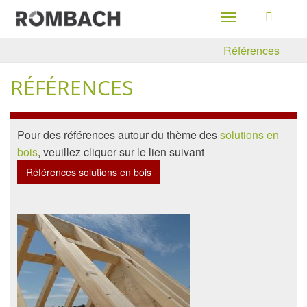
Toggle
navigation
Références
RÉFÉRENCES
Pour des références autour du thème des
solutions en
bois
, veuillez cliquer sur le lien suivant
Références solutions en bois